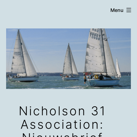
Ga
Menu
naar
de
inhoud
Nicholson 31
Association: