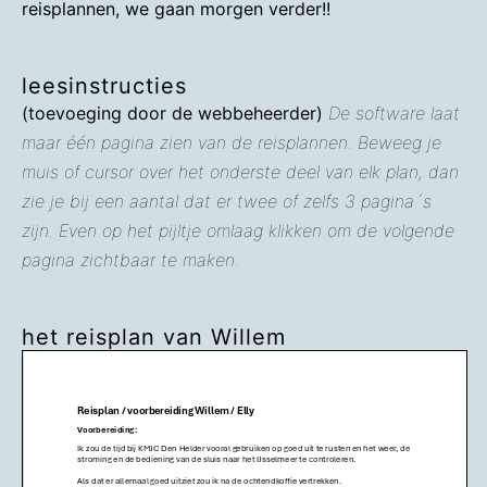
reisplannen, we gaan morgen verder!!
leesinstructies
(toevoeging door de webbeheerder)
De software laat
maar één pagina zien van de reisplannen. Beweeg je
muis of cursor over het onderste deel van elk plan, dan
zie je bij een aantal dat er twee of zelfs 3 pagina´s
zijn. Even op het pijltje omlaag klikken om de volgende
pagina zichtbaar te maken.
het reisplan van Willem